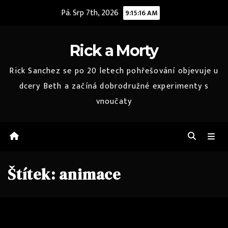
Skip
Pá. Srp 7th, 2026
9:15:16 AM
to
content
Rick a Morty
Rick Sanchez se po 20 letech pohřešování objevuje u
dcery Beth a začíná dobrodružné experimenty s
vnoučaty
Štítek:
animace