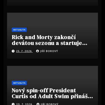
AKTUALITA
Rick and Morty zakončí
devátou sezonu a startuje
nový spin-off
23. 7. 2026
JIŘÍ BOROVÝ
AKTUALITA
Nový spin-off President
Curtis od Adult Swim přináší
svěží pohled
20. 7. 2026
JIŘÍ BOROVÝ