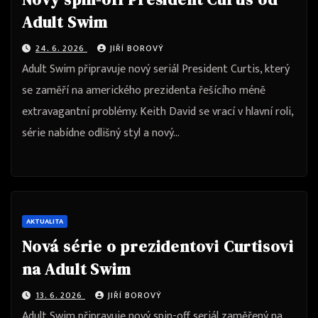
Adult Swim
24. 6. 2026
JIŘÍ BOROVÝ
Adult Swim připravuje nový seriál President Curtis, který
se zaměří na amerického prezidenta řešícího méně
extravagantní problémy. Keith David se vrací v hlavní roli,
série nabídne odlišný styl a nový…
AKTUALITA
Nová série o prezidentovi Curtisovi
na Adult Swim
13. 6. 2026
JIŘÍ BOROVÝ
Adult Swim připravuje nový spin-off seriál zaměřený na