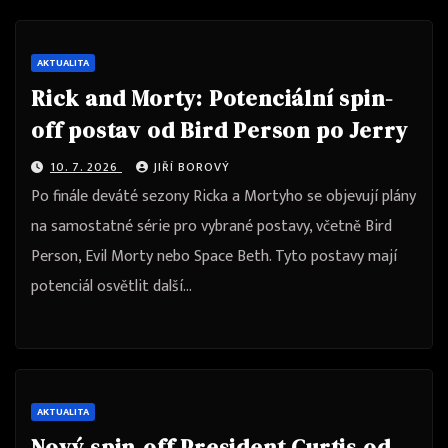
AKTUALITA
Rick and Morty: Potenciální spin-
off postav od Bird Person po Jerry
10. 7. 2026
JIŘÍ BOROVÝ
Po finále deváté sezony Ricka a Mortyho se objevují plány
na samostatné série pro vybrané postavy, včetně Bird
Person, Evil Morty nebo Space Beth. Tyto postavy mají
potenciál osvětlit další…
AKTUALITA
Nový spin-off President Curtis od