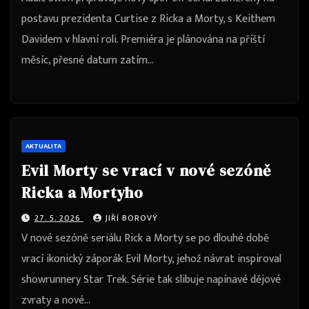
postavu prezidenta Curtise z Ricka a Morty, s Keithem
Davidem v hlavní roli. Premiéra je plánována na příští
měsíc, přesné datum zatím…
AKTUALITA
Evil Morty se vrací v nové sezóně
Ricka a Mortyho
27. 5. 2026
JIŘÍ BOROVÝ
V nové sezóně seriálu Rick a Morty se po dlouhé době
vrací ikonický záporák Evil Morty, jehož návrat inspiroval
showrunnery Star Trek. Série tak slibuje napínavé dějové
zvraty a nové…