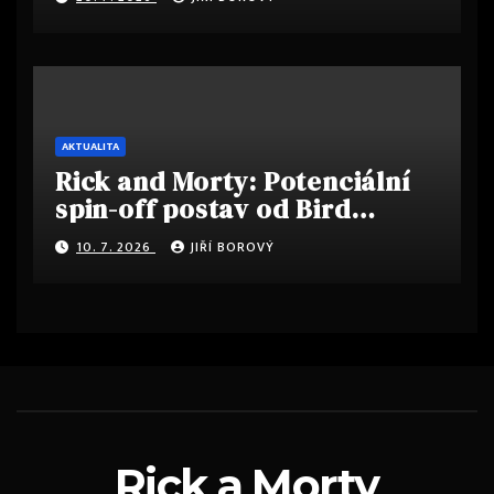
AKTUALITA
Rick and Morty: Potenciální
spin-off postav od Bird
Person po Jerry
10. 7. 2026
JIŘÍ BOROVÝ
Rick a Morty